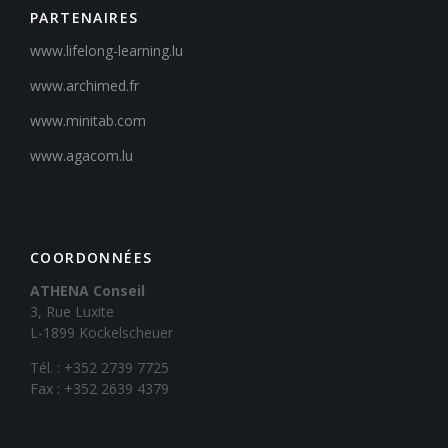
PARTENAIRES
www.lifelong-learning.lu
www.archimed.fr
www.minitab.com
www.agacom.lu
COORDONNÉES
ATHENA Conseil
3, Rue Luxite
L-1899 Kockelscheuer
Tél. : +352 2739 7725
Fax : +352 2639 4379