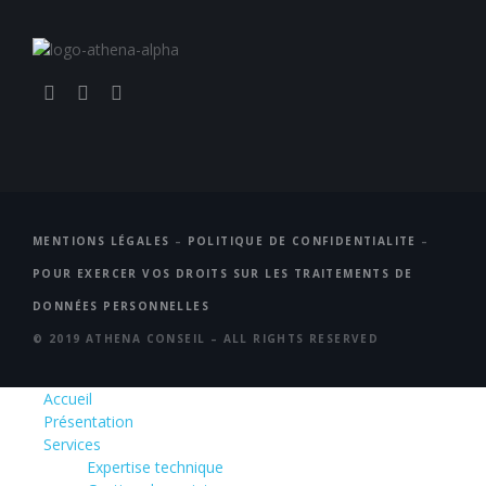
MENTIONS LÉGALES
–
POLITIQUE DE CONFIDENTIALITE
–
POUR EXERCER VOS DROITS SUR LES TRAITEMENTS DE
DONNÉES PERSONNELLES
© 2019 ATHENA CONSEIL – ALL RIGHTS RESERVED
Accueil
Présentation
Services
Expertise technique