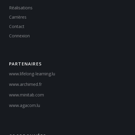
Réalisations
Carrières
Contact
Connexion
PARTENAIRES
www.lifelong-learning.lu
www.archimed.fr
www.minitab.com
www.agacom.lu